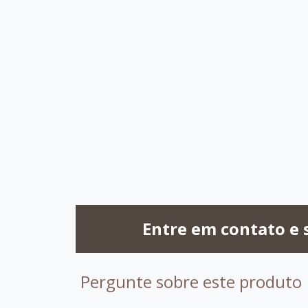
C031
C064
C033
C0
C090
C095
C075
C0
Entre em contato e 
Pergunte sobre este produto