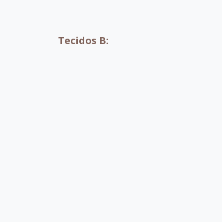
A001
A002
Tecidos B:
B052
B053
B054
B0