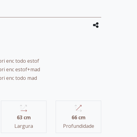
ri enc todo estof
pri enc estof+mad
pri enc todo mad
63 cm
66 cm
Largura
Profundidade