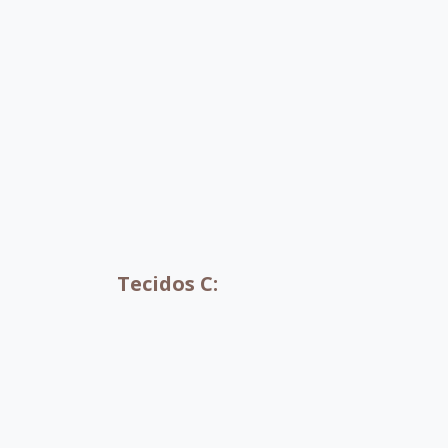
B061
B087
B044
B0
B086
B070
Tecidos C: