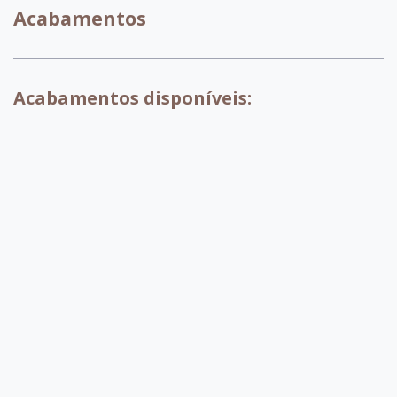
Acabamentos
Acabamentos disponíveis:
007 - Tabaco
017 - Branco
018 - Pinhao
029 - Preto
030 - OffWhite
032 -
Capuccino
099 - Amendoa