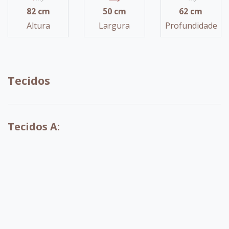
82 cm
50 cm
62 cm
Altura
Largura
Profundidade
Tecidos
Tecidos A:
A071
A072
A073
A074