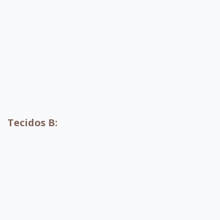
A004
A010
A001
A002
Tecidos B:
B052
B053
B054
B055