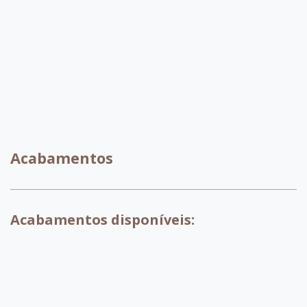
C080
C028
Acabamentos
Acabamentos disponíveis:
007 - Tabaco
017 - Branco
018 - Pinhao
029 - Preto