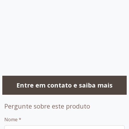
030 - OffWhite
032 -
Capuccino
099 - Amendoa
Entre em contato e saiba mais
Pergunte sobre este produto
Nome
*