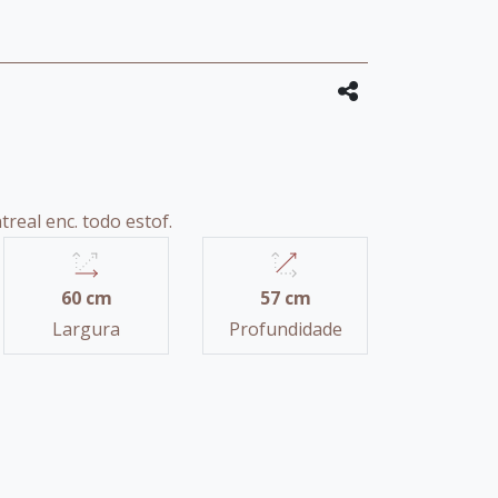
real enc. todo estof.
60 cm
57 cm
Largura
Profundidade