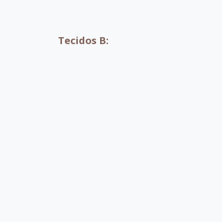
A001
A002
Tecidos B:
B052
B053
B054
B0