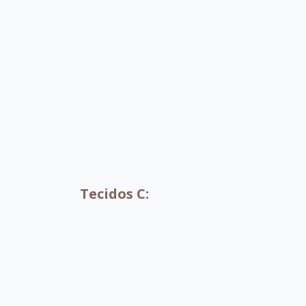
B061
B087
B044
B0
B086
B070
Tecidos C: