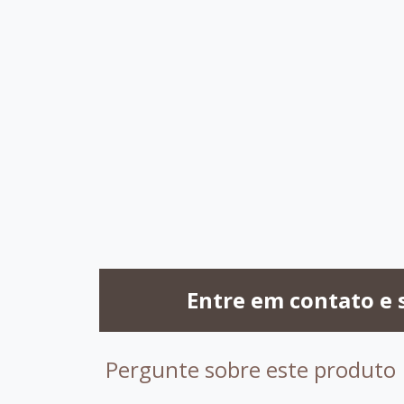
C031
C064
C033
C0
C090
C095
C075
C0
Entre em contato e 
Pergunte sobre este produto