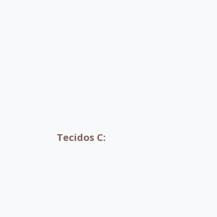
B061
B087
B044
B0
B086
B070
Tecidos C: