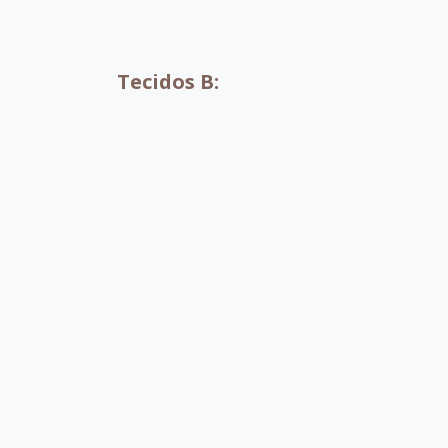
A001
A002
Tecidos B:
B052
B053
B054
B0