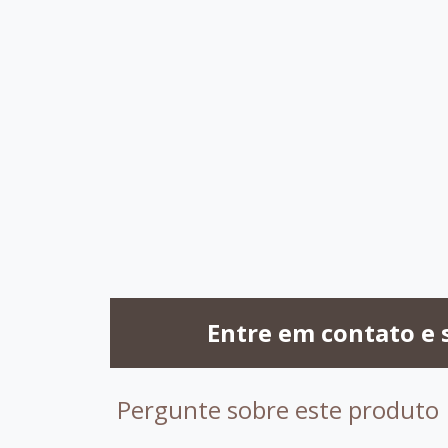
C031
C064
C033
C0
C090
C095
C075
C0
Entre em contato e 
Pergunte sobre este produto