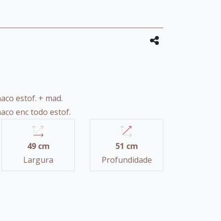
aco estof. + mad.
aco enc todo estof.
49 cm
51 cm
Largura
Profundidade