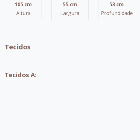
105 cm
55 cm
53 cm
Altura
Largura
Profundidade
Tecidos
Tecidos A:
A071
A072
A073
A074