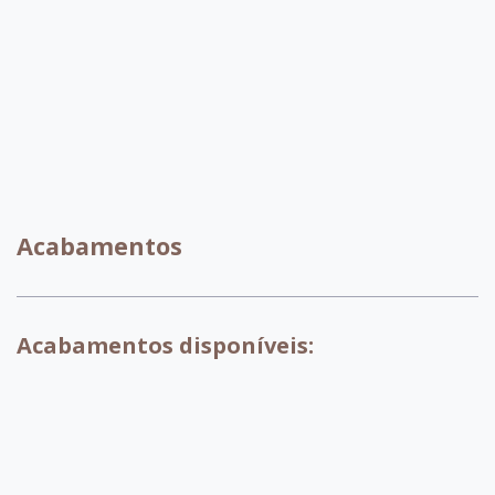
C080
C028
Acabamentos
Acabamentos disponíveis:
007 - Tabaco
017 - Branco
018 - Pinhao
029 - Preto