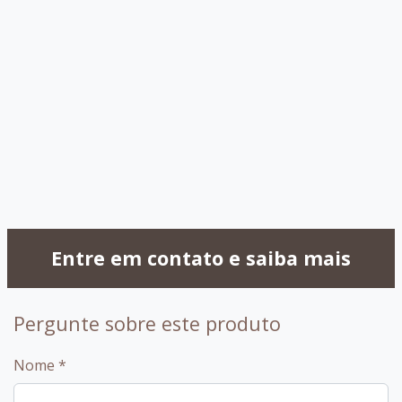
030 - OffWhite
032 -
Capuccino
099 - Amendoa
Entre em contato e saiba mais
Pergunte sobre este produto
Nome
*