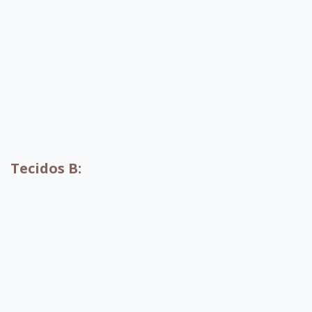
A004
A010
A001
A002
Tecidos B:
B052
B053
B054
B055